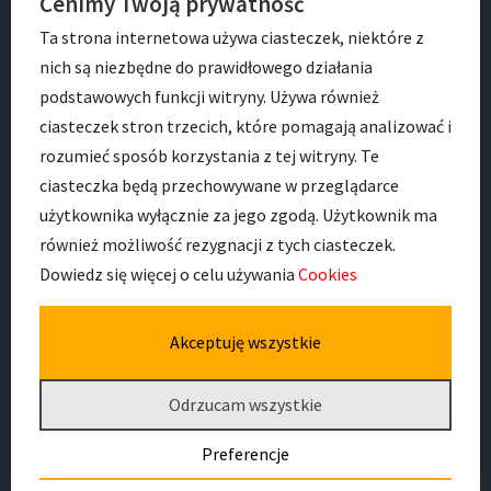
Cenimy Twoją prywatność
BIP
Ta strona internetowa używa ciasteczek, niektóre z
nich są niezbędne do prawidłowego działania
podstawowych funkcji witryny. Używa również
ciasteczek stron trzecich, które pomagają analizować i
rozumieć sposób korzystania z tej witryny. Te
ciasteczka będą przechowywane w przeglądarce
ADRES
użytkownika wyłącznie za jego zgodą. Użytkownik ma
również możliwość rezygnacji z tych ciasteczek.
Dowiedz się więcej o celu używania
Cookies
ul. Zwycięska 8 A
53-033, Wrocław
Akceptuję wszystkie
Odrzucam wszystkie
Preferencje
Deklaracja dostępności