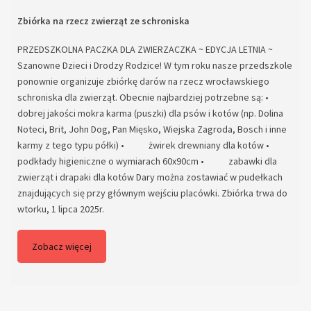
Zbiórka na rzecz zwierząt ze schroniska
PRZEDSZKOLNA PACZKA DLA ZWIERZACZKA ~ EDYCJA LETNIA ~
Szanowne Dzieci i Drodzy Rodzice! W tym roku nasze przedszkole
ponownie organizuje zbiórkę darów na rzecz wrocławskiego
schroniska dla zwierząt. Obecnie najbardziej potrzebne są: •
dobrej jakości mokra karma (puszki) dla psów i kotów (np. Dolina
Noteci, Brit, John Dog, Pan Mięsko, Wiejska Zagroda, Bosch i inne
karmy z tego typu półki) • żwirek drewniany dla kotów •
podkłady higieniczne o wymiarach 60x90cm • zabawki dla
zwierząt i drapaki dla kotów Dary można zostawiać w pudełkach
znajdujących się przy głównym wejściu placówki. Zbiórka trwa do
wtorku, 1 lipca 2025r.
Zobacz więcej