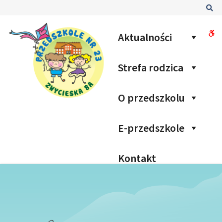
Przedszkole
Sz
nr
W
Aktualności
23
bu
Strefa rodzica
O przedszkolu
E-przedszkole
Kontakt