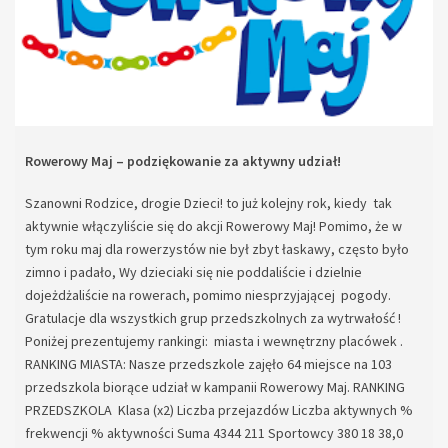
Rowerowy Maj – podziękowanie za aktywny udział!
Szanowni Rodzice, drogie Dzieci! to już kolejny rok, kiedy tak
aktywnie włączyliście się do akcji Rowerowy Maj! Pomimo, że w
tym roku maj dla rowerzystów nie był zbyt łaskawy, często było
zimno i padało, Wy dzieciaki się nie poddaliście i dzielnie
dojeżdżaliście na rowerach, pomimo niesprzyjającej pogody.
Gratulacje dla wszystkich grup przedszkolnych za wytrwałość !
Poniżej prezentujemy rankingi: miasta i wewnętrzny placówek .
RANKING MIASTA: Nasze przedszkole zajęło 64 miejsce na 103
przedszkola biorące udział w kampanii Rowerowy Maj. RANKING
PRZEDSZKOLA Klasa (x2) Liczba przejazdów Liczba aktywnych %
frekwencji % aktywności Suma 4344 211 Sportowcy 380 18 38,0