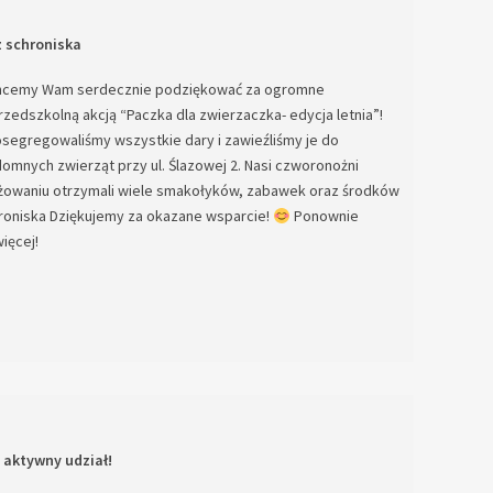
z schroniska
 Chcemy Wam serdecznie podziękować za ogromne
zedszkolną akcją “Paczka dla zwierzaczka- edycja letnia”!
osegregowaliśmy wszystkie dary i zawieźliśmy je do
mnych zwierząt przy ul. Ślazowej 2. Nasi czworonożni
żowaniu otrzymali wiele smakołyków, zabawek oraz środków
oniska Dziękujemy za okazane wsparcie!
Ponownie
zem możemy więcej!
 aktywny udział!