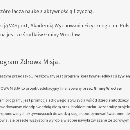
które łączą naukę z aktywnością fizyczną.
dacją V4Sport, Akademią Wychowania Fizycznego im. Pol
ana jest ze środków Gminy Wrocław.
ogram Zdrowa Misja.
aszym przedszkolu realizowany jest program
kreatywnej edukacji żywien
OWA MISJA to projekt edukacyjny finansowany przez
Gminę Wrocław.
em programu jest promocja zdrowego stylu życia wśród dzieci i młodzież
wodowanym nieodpowiednią dietą oraz brakiem ruchu. Uczestnicy projekt
roponowanych aktywnościach dowiedzą się, jak podejmować świadome dec
owia, ale przede wszystkim wyrobią w sobie nawyki związane ze zdrowym 