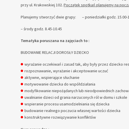
przy ul. Krakowskiej 102.
Początek spotkań planujemy na począ
Planujemy stworzyć dwie grupy: – poniedziałki godz. 15.00-
– środy godz. 8.45-10.45
Tematyka poruszana na zajęciach to :
BUDOWANIE RELACJI DOROSŁY DZIECKO
wyrażanie oczekiwań i zasad tak, aby były przez dziecko r
rozpoznawanie, wyrażanie i akceptowanie uczuć
aktywne, wspierające słuchanie
motywowanie dziecka do współdziałania
modyfikowanie niepożądanych lub nieodpowiednich zachow
uwalnianie dzieci od grania narzuconych ról w domu i szkole
wspieranie procesu usamodzielniania się dziecka
budowanie realnego poczucia własnej wartości dziecka
konstruktywne rozwiązywanie konfliktów