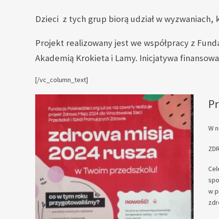
Dzieci z tych grup biorą udział w wyzwaniach, 
Projekt realizowany jest we współpracy z Fun
Akademią Krokieta i Lamy. Inicjatywa finansow
[/vc_column_text]
Pr
W n
ZDR
Cel
spo
w p
zdr