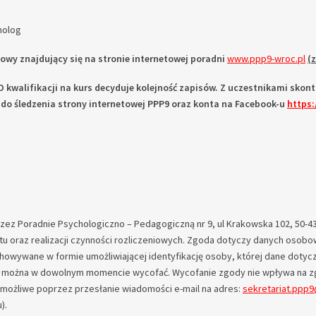
holog
iowy znajdujący się na stronie internetowej poradni
www.ppp9-wroc.pl
(
 O kwalifikacji na kurs decyduje kolejność zapisów. Z uczestnikami sk
do śledzenia strony internetowej PPP9 oraz konta na Facebook-u
https
z Poradnie Psychologiczno – Pedagogiczną nr 9, ul Krakowska 102, 50-438
tu oraz realizacji czynności rozliczeniowych. Zgoda dotyczy danych osobow
wywane w formie umożliwiającej identyfikację osoby, której dane dotyczą,
ę można w dowolnym momencie wycofać. Wycofanie zgody nie wpływa na z
możliwe poprzez przesłanie wiadomości e-mail na adres:
sekretariat.ppp
).