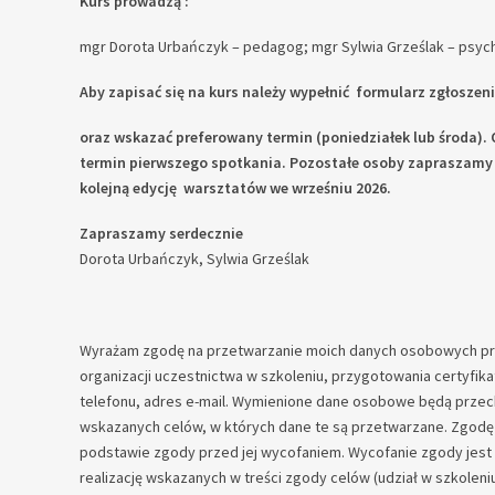
Kurs prowadzą :
mgr Dorota Urbańczyk – pedagog; mgr Sylwia Grześlak – psyc
Aby zapisać się na kurs należy wypełnić formularz zgłoszen
oraz wskazać preferowany termin (poniedziałek lub środa).
termin pierwszego spotkania. Pozostałe osoby zapraszamy 
kolejną edycję warsztatów we wrześniu 2026.
Zapraszamy serdecznie
Dorota Urbańczyk, Sylwia Grześlak
Wyrażam zgodę na przetwarzanie moich danych osobowych prze
organizacji uczestnictwa w szkoleniu, przygotowania certyfika
telefonu, adres e-mail. Wymienione dane osobowe będą przecho
wskazanych celów, w których dane te są przetwarzane. Zgod
podstawie zgody przed jej wycofaniem. Wycofanie zgody jest 
realizację wskazanych w treści zgody celów (udział w szkoleniu