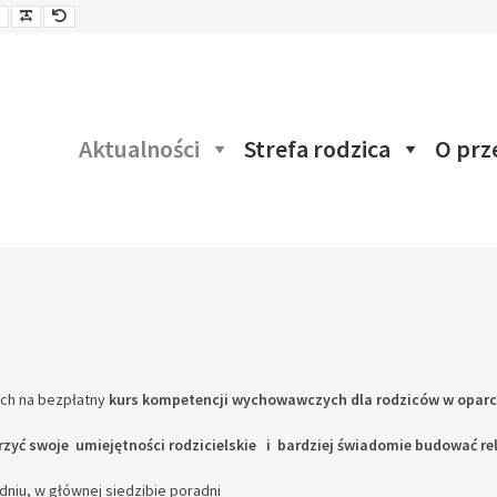
jsza
Czcionka
Czcionka
Czcionka
onka
Aktualności
Strefa rodzica
O prz
ych na bezpłatny
kurs kompetencji wychowawczych dla rodziców w oparci
zyć swoje umiejętności rodzicielskie i bardziej świadomie budować re
dniu, w głównej siedzibie poradni