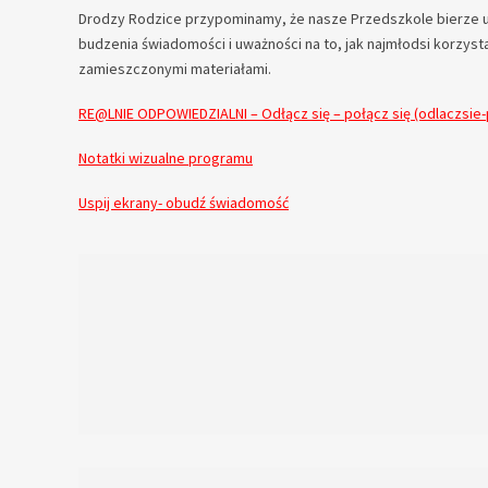
Drodzy Rodzice przypominamy, że nasze Przedszkole bierze ud
budzenia świadomości i uważności na to, jak najmłodsi korzys
zamieszczonymi materiałami.
RE@LNIE ODPOWIEDZIALNI – Odłącz się – połącz się (odlaczsie-
Notatki wizualne programu
Uspij ekrany- obudź świadomość