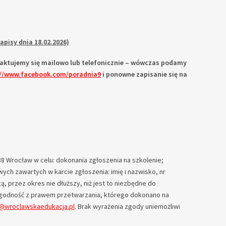
zapisy dnia 18.02.2026)
ontaktujemy się mailowo lub telefonicznie – wówczas podamy
://www.facebook.com/poradnia9
i ponowne zapisanie się na
 Wrocław w celu: dokonania zgłoszenia na szkolenie;
ych zawartych w karcie zgłoszenia: imię i nazwisko, nr
 przez okres nie dłuższy, niż jest to niezbędne do
godność z prawem przetwarzania, którego dokonano na
9@wroclawskaedukacja.pl
. Brak wyrażenia zgody uniemożliwi