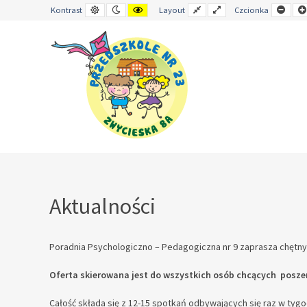
Kontrast
Tryb
Kontrast
Stały
Wide
Mnie
Kontrast
Layout
Czcionka
domyślny
nocny
żółto-
układ
layout
czci
czarny
–
Aktualności
Aktualności
Poradnia Psychologiczno – Pedagogiczna nr 9 zaprasza chętn
Oferta skierowana jest do wszystkich osób chcących poszer
Całość składa się z 12-15 spotkań odbywających się raz w tygo