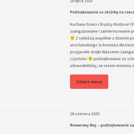
16 lipca 2025
Podziękowanie za zbiórkę na rzec
Kochane Dzieci i Drodzy Rodzice!
zaangażowanie i zainteresowanie pr
Z radością wspólnie z dziećmi p
wrocławskiego Schroniska dla bezdo
przyjaciele dzięki Waszemu zaanga
czystości
podziękowanie ze schr
udowodniliśmy, że ra
Zobacz więcej
26 czerwca 2025
Rowerowy Maj – podziękowanie za