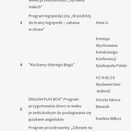
wieku przedszkolnym „Sprawny
maluch”
Program logopedyczny „W podróży
3
do krainy logopedii – zabawa
Anna G.
w słowa”
Komisja
Wychowania
Katolickiego
Konferencji
4
”Kochamy dobrego Boga”
Episkopatu Polski
AZ-0-01/10
Wydawnictwo:
Jedność
ENGLISH PLAY BOX”. Program
Dorota Sikora-
przygotowania dzieci w wieku
Banasik
5
przedszkolnym do posługiwania się
Ewelina Wilkos
językiem angielskim
Program prozdrowotny „Zdrowie na