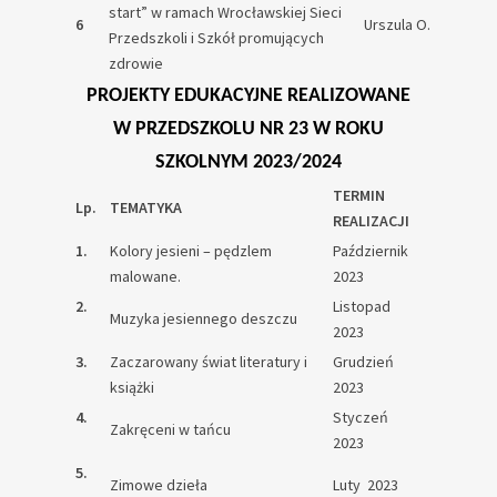
start” w ramach Wrocławskiej Sieci
6
Urszula O.
Przedszkoli i Szkół promujących
zdrowie
PROJEKTY EDUKACYJNE REALIZOWANE
W PRZEDSZKOLU NR 23 W ROKU
SZKOLNYM 2023/2024
TERMIN
Lp.
TEMATYKA
REALIZACJI
1.
Kolory jesieni – pędzlem
Październik
malowane.
2023
2.
Listopad
Muzyka jesiennego deszczu
2023
3.
Zaczarowany świat literatury i
Grudzień
książki
2023
4.
Styczeń
Zakręceni w tańcu
2023
5.
Zimowe dzieła
Luty 2023