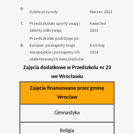
6.
Dzieła przyrody
Marzec 2023
7.
Przedszkolaki sporty znają i
Kwiecień
talenty odkrywają
2023
Przedszkolak podróżuje po
8.
Europie- poznajemy kraje
6-10 maj
europejskie i poznajemy ich
2024
utalentowanych mieszkańców
Zajęcia dodatkowe w Przedszkolu nr 23
we Wrocławiu
Zajęcia finansowane przez gminę
Wrocław
Gimnastyka
Religia