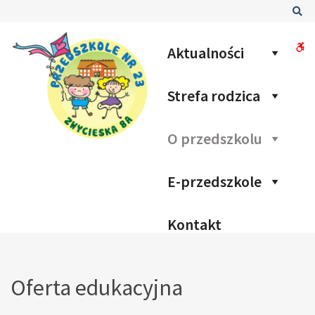
–
Sz
Oferta
edukacyjna
W
Aktualności
bu
Strefa rodzica
O przedszkolu
E-przedszkole
Kontakt
Oferta edukacyjna