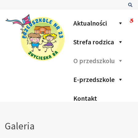
–
Sz
Galeria
W
Aktualności
bu
Strefa rodzica
O przedszkolu
E-przedszkole
Kontakt
Galeria