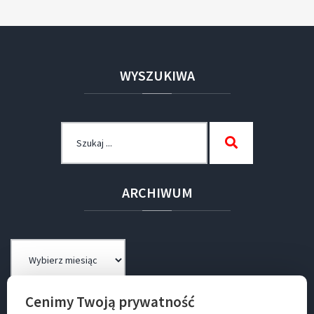
WYSZUKIWA
Szukaj
Szukaj
dla:
ARCHIWUM
Archiwum
Cenimy Twoją prywatność
BIP