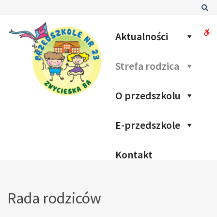
–
Sz
Rada
rodziców
W
Aktualności
bu
Strefa rodzica
O przedszkolu
E-przedszkole
Kontakt
Rada rodziców