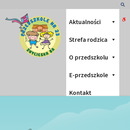
Przedszkole
Sz
nr
W
Aktualności
23
bu
Strefa rodzica
O przedszkolu
E-przedszkole
Kontakt