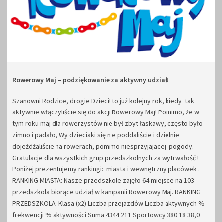
Rowerowy Maj – podziękowanie za aktywny udział!
Szanowni Rodzice, drogie Dzieci! to już kolejny rok, kiedy tak
aktywnie włączyliście się do akcji Rowerowy Maj! Pomimo, że w
tym roku maj dla rowerzystów nie był zbyt łaskawy, często było
zimno i padało, Wy dzieciaki się nie poddaliście i dzielnie
dojeżdżaliście na rowerach, pomimo niesprzyjającej pogody.
Gratulacje dla wszystkich grup przedszkolnych za wytrwałość !
Poniżej prezentujemy rankingi: miasta i wewnętrzny placówek .
RANKING MIASTA: Nasze przedszkole zajęło 64 miejsce na 103
przedszkola biorące udział w kampanii Rowerowy Maj. RANKING
PRZEDSZKOLA Klasa (x2) Liczba przejazdów Liczba aktywnych %
frekwencji % aktywności Suma 4344 211 Sportowcy 380 18 38,0