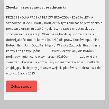
Zbiórka na rzecz zwierząt ze schroniska
PRZEDSZKOLNA PACZKA DLA ZWIERZACZKA ~ EDYCJA LETNIA ~
Szanowne Dzieci i Drodzy Rodzice! W tym roku nasze przedszkole
ponownie organizuje zbiórkę darów na rzecz wrocławskiego
schroniska dla zwierząt. Obecnie najbardziej potrzebne są: •
dobrej jakości mokra karma (puszki) dla psów i kotów (np. Dolina
Noteci, Brit, John Dog, Pan Mięsko, Wiejska Zagroda, Bosch i inne
karmy z tego typu półki) • żwirek drewniany dla kotów •
podkłady higieniczne o wymiarach 60x90cm • zabawki dla
zwierząt i drapaki dla kotów Dary można zostawiać w pudełkach
znajdujących się przy głównym wejściu placówki. Zbiórka trwa do
wtorku, 1 lipca 2025r.
Zobacz więcej