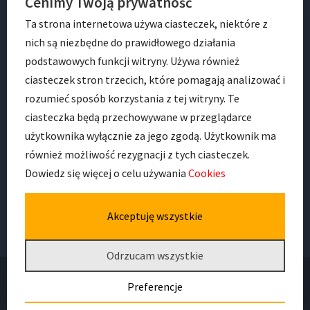
Cenimy Twoją prywatność
BIP
Ta strona internetowa używa ciasteczek, niektóre z
nich są niezbędne do prawidłowego działania
podstawowych funkcji witryny. Używa również
ciasteczek stron trzecich, które pomagają analizować i
rozumieć sposób korzystania z tej witryny. Te
ciasteczka będą przechowywane w przeglądarce
ADRES
użytkownika wyłącznie za jego zgodą. Użytkownik ma
również możliwość rezygnacji z tych ciasteczek.
Dowiedz się więcej o celu używania
Cookies
ul. Zwycięska 8 A
53-033, Wrocław
Akceptuję wszystkie
Odrzucam wszystkie
Preferencje
Deklaracja dostępności